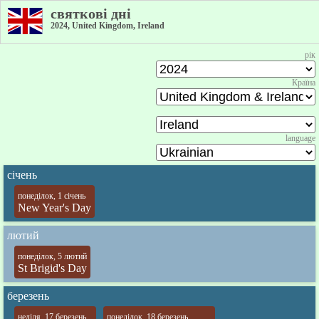
святкові дні
2024, United Kingdom, Ireland
рік
Країна
language
січень
понеділок, 1 січень
New Year's Day
лютий
понеділок, 5 лютий
St Brigid's Day
березень
неділя, 17 березень
понеділок, 18 березень