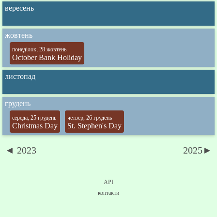
вересень
жовтень
понеділок, 28 жовтень
October Bank Holiday
листопад
грудень
середа, 25 грудень
четвер, 26 грудень
Christmas Day
St. Stephen's Day
◄ 2023
2025►
API
контакти