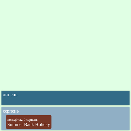
липень
серпень
понеділок, 5 серпень
Summer Bank Holiday