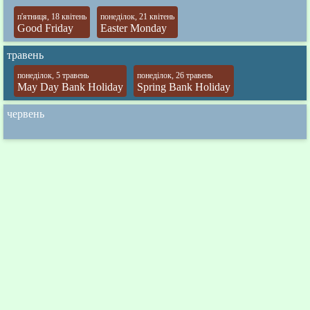
п'ятниця, 18 квітень
понеділок, 21 квітень
Good Friday
Easter Monday
травень
понеділок, 5 травень
понеділок, 26 травень
May Day Bank Holiday
Spring Bank Holiday
червень