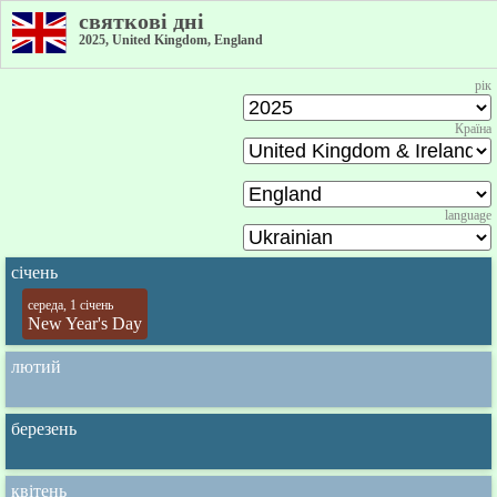
святкові дні
2025, United Kingdom, England
рік
Країна
language
січень
середа, 1 січень
New Year's Day
лютий
березень
квітень