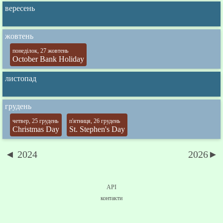
вересень
жовтень
понеділок, 27 жовтень
October Bank Holiday
листопад
грудень
четвер, 25 грудень
п'ятниця, 26 грудень
Christmas Day
St. Stephen's Day
◄ 2024
2026►
API
контакти