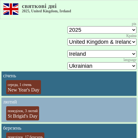
святкові дні
2025, United Kingdom, Ireland
рік
Країна
language
січень
середа, 1 січень
New Year's Day
лютий
понеділок, 3 лютий
St Brigid's Day
березень
понеділок, 17 березень