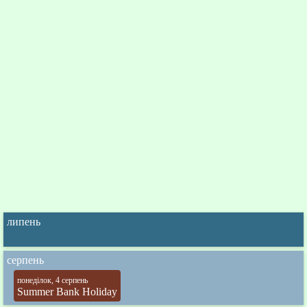
липень
серпень
понеділок, 4 серпень
Summer Bank Holiday