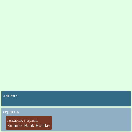
липень
серпень
понеділок, 3 серпень
Summer Bank Holiday