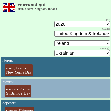
святкові дні
2026, United Kingdom, Ireland
рік
Країна
language
січень
четвер, 1 січень
New Year's Day
лютий
понеділок, 2 лютий
St Brigid's Day
березень
вівторок, 17 березень