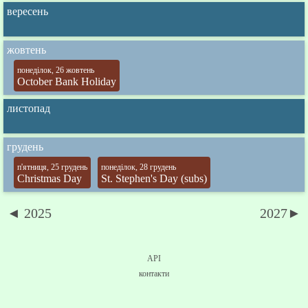
вересень
жовтень
понеділок, 26 жовтень
October Bank Holiday
листопад
грудень
п'ятниця, 25 грудень
понеділок, 28 грудень
Christmas Day
St. Stephen's Day (subs)
◄ 2025
2027►
API
контакти