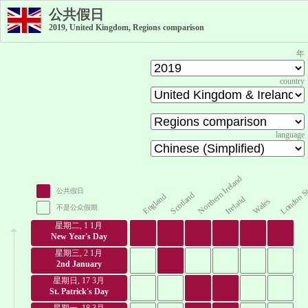
公共假日
2019, United Kingdom, Regions comparison
年
country
language
London St
Northern Ireland
公共假日
Scotland
England
Ireland
Wales
不是公众假期
星期二, 1 1月
New Year's Day
星期三, 2 1月
2nd January
星期日, 17 3月
St. Patrick's Day