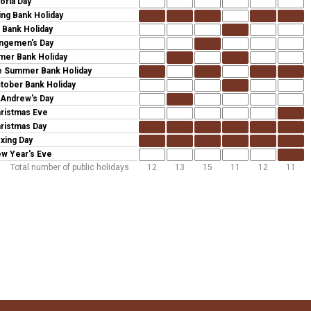
toria Day
ing Bank Holiday
 Bank Holiday
ngemen's Day
er Bank Holiday
e Summer Bank Holiday
tober Bank Holiday
 Andrew's Day
ristmas Eve
ristmas Day
xing Day
w Year's Eve
Total number of public holidays
12
13
15
11
12
11