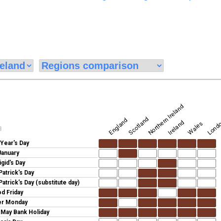
Londo
Northern Ireland
Scotland
England
Ireland
Wales
期
Year's Day
January
igid's Day
Patrick's Day
Patrick's Day (substitute day)
d Friday
er Monday
y May Bank Holiday