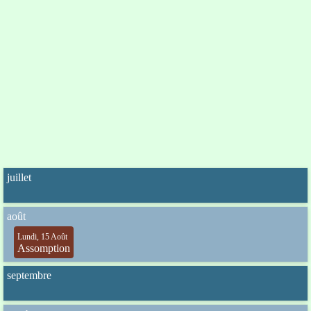
juillet
août
Lundi, 15 Août
Assomption
septembre