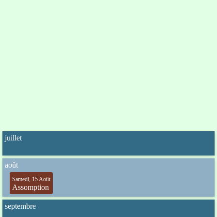
juillet
août
Samedi, 15 Août
Assomption
septembre