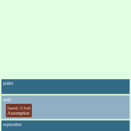
juillet
août
Samedi, 15 Août
Assomption
septembre