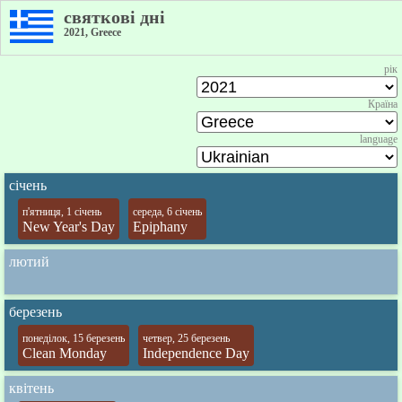
святкові дні
2021, Greece
рік
Країна
language
січень
п'ятниця, 1 січень
середа, 6 січень
New Year's Day
Epiphany
лютий
березень
понеділок, 15 березень
четвер, 25 березень
Clean Monday
Independence Day
квітень