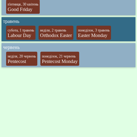
п'ятниця, 30 квітень
Good Friday
травень
субота, 1 травень
неділя, 2 травень
понеділок, 3 травень
Labour Day
Orthodox Easter
Easter Monday
червень
неділя, 20 червень
понеділок, 21 червень
Pentecost
Pentecost Monday