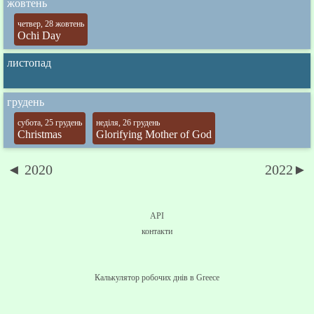
жовтень
четвер, 28 жовтень
Ochi Day
листопад
грудень
субота, 25 грудень
неділя, 26 грудень
Christmas
Glorifying Mother of God
◄ 2020
2022►
API
контакти
Калькулятор робочих днів в Greece