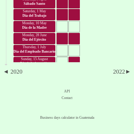
Sábado Santo
Saturday, 1 May
Día del Trabajo
Monday, 10 May
Día de la Madre
Monday, 28 June
Día del Ejército
Thursday, 1 July
Día del Empleado Bancario
Sunday, 15 August
Día de la Asunción
◄ 2020
2022►
Wednesday, 15 September
Día de la Independencia
Tuesday, 12 October
Día de la Raza
API
Wednesday, 20 October
Contact
Día de la Revolución
Monday, 1 November
Día de Todos los Santos
Business days calculator in Guatemala
Friday, 24 December
Noche Buena
Saturday, 25 December