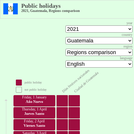
Public holidays
2021, Guatemala, Regions comparison
year
country
region
language
Días festivos nacionales
Ciudad de Guatemala
public holiday
not public holiday
Friday, 1 January
Año Nuevo
Thursday, 1 April
Jueves Santo
Friday, 2 April
Viernes Santo
Saturday, 3 April