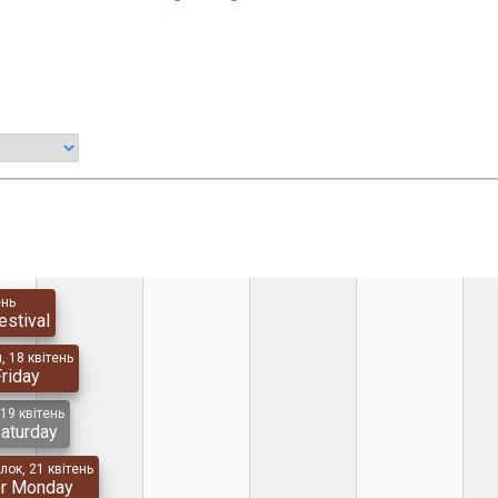
ень
estival
, 18 квітень
riday
 19 квітень
aturday
лок, 21 квітень
er Monday