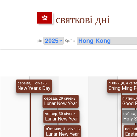
святкові дні
рік
Країна
середа, 1 січень
п'ятниця, 4 квіт
New Year's Day
Ching Ming F
середа, 29 січень
п'ятниця
Lunar New Year
Good F
четвер, 30 січень
субота,
Lunar New Year
Holy S
п'ятниця, 31 січень
понеді
Lunar New Year
East