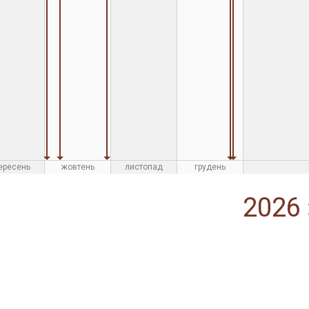
ересень
жовтень
листопад
грудень
2026 