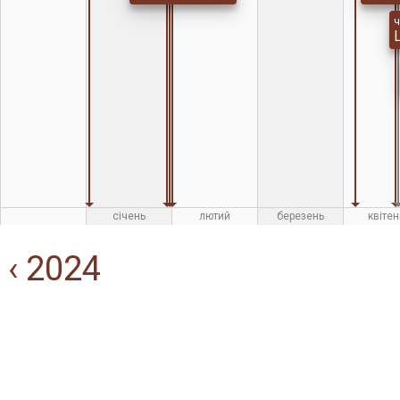
ч
січень
лютий
березень
квітен
‹ 2024