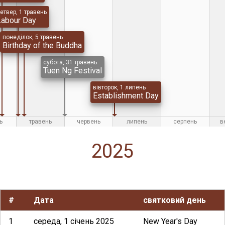
етвер, 1 травень
Labour Day
понеділок, 5 травень
Birthday of the Buddha
субота, 31 травень
Tuen Ng Festival
вівторок, 1 липень
Establishment Day
ь
травень
червень
липень
серпень
в
2025
#
Дата
святковий день
1
середа, 1 січень 2025
New Year's Day