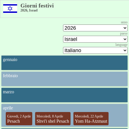
Giorni festivi
2026, Israel
anno
paese
language
gennaio
febbraio
marzo
aprile
Giovedi, 2 Aprile
Mercoledì, 8 Aprile
Mercoledì, 22 Aprile
Pesach
Shvi'i shel Pesach
Yom Ha-Atzmaut