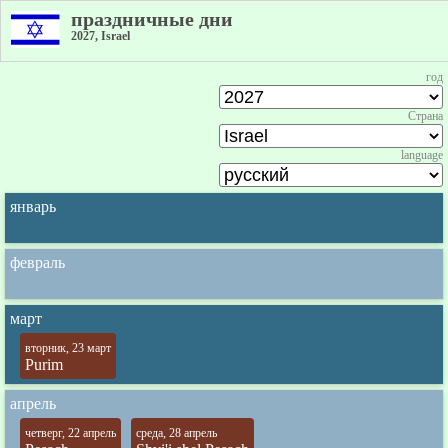
праздничные дни
2027, Israel
год
Страна
language
январь
февраль
март
вторник, 23 март
Purim
апрель
четверг, 22 апрель
среда, 28 апрель