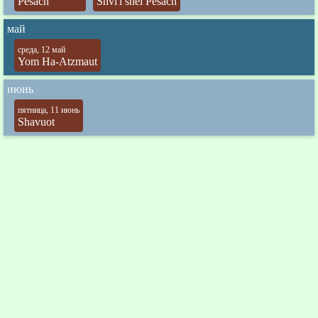
Pesach
Shvi'i shel Pesach
май
среда, 12 май
Yom Ha-Atzmaut
июнь
пятница, 11 июнь
Shavuot