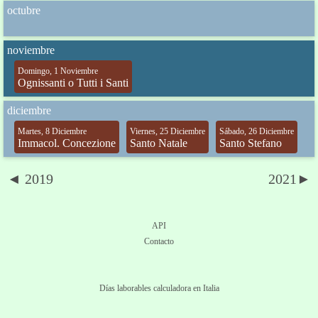
octubre
noviembre
Domingo, 1 Noviembre
Ognissanti o Tutti i Santi
diciembre
Martes, 8 Diciembre
Viernes, 25 Diciembre
Sábado, 26 Diciembre
Immacol. Concezione
Santo Natale
Santo Stefano
◄ 2019
2021►
API
Contacto
Días laborables calculadora en Italia