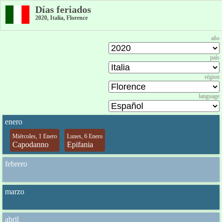
Días feriados
2020, Italia, Florence
año
país
région
language
enero
Miércoles, 1 Enero
Lunes, 6 Enero
Capodanno
Epifania
febrero
marzo
abril