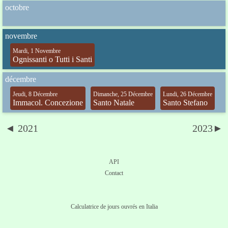
octobre
novembre
Mardi, 1 Novembre
Ognissanti o Tutti i Santi
décembre
Jeudi, 8 Décembre
Dimanche, 25 Décembre
Lundi, 26 Décembre
Immacol. Concezione
Santo Natale
Santo Stefano
◄ 2021
2023►
API
Contact
Calculatrice de jours ouvrés en Italia