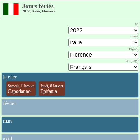
Jours fériés
2022, Italia, Florence
an
pays
région
language
janvier
Samedi, 1 Janvier
Jeudi, 6 Janvier
Capodanno
Epifania
février
mars
avril