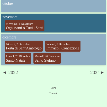
ottobre
novembre
Mercoledì, 1 Novembre
Ognissanti o Tutti i Santi
dicembre
Giovedi, 7 Dicembre
Venerdì, 8 Dicembre
Festa di Sant'Ambrogio
Immacol. Concezione
Lunedi, 25 Dicembre
Martedì, 26 Dicembre
Santo Natale
Santo Stefano
◄ 2022
2024►
API
Contatto