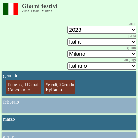
Giorni festivi
2023, Italia, Milano
anno
paese
regione
language
gennaio
Domenica, 1 Gennaio
Venerdì, 6 Gennaio
Capodanno
Epifania
febbraio
marzo
aprile