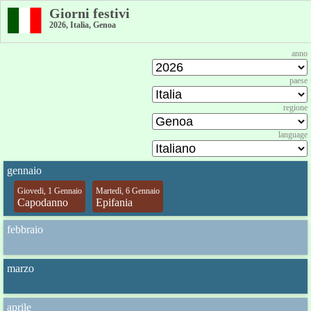
Giorni festivi
2026, Italia, Genoa
anno
paese
regione
language
gennaio
Giovedi, 1 Gennaio
Martedì, 6 Gennaio
Capodanno
Epifania
febbraio
marzo
aprile