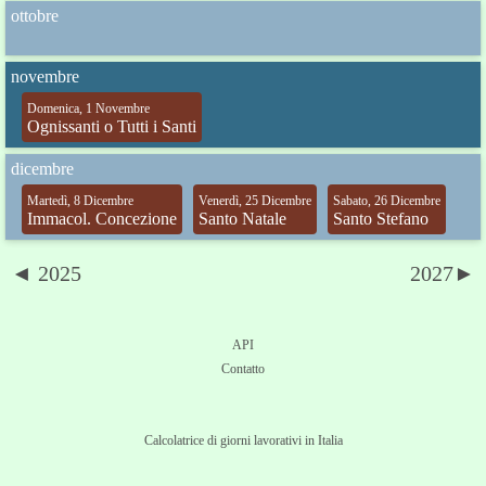
ottobre
novembre
Domenica, 1 Novembre
Ognissanti o Tutti i Santi
dicembre
Martedì, 8 Dicembre
Venerdì, 25 Dicembre
Sabato, 26 Dicembre
Immacol. Concezione
Santo Natale
Santo Stefano
◄ 2025
2027►
API
Contatto
Calcolatrice di giorni lavorativi in Italia