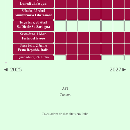
Lunedì di Pasqua
Sábado, 25 Abril
Anniversario Liberazione
Terça-feira, 28 Abril
Sa Die de Sa Sardigna
Sexta-feira, 1 Maio
Festa del lavoro
Terça-feira, 2 Junho
Festa Repubb. Italia
Quarta-feira, 24 Junho
Festa di San Giovanni
◄ 2025
2027►
Segunda-feira, 29 Junho
Festa di San Pietro e Paolo
Sábado, 15 Agosto
Ferragosto o Assunzione
API
Sábado, 19 Setembro
Contato
La Festa di San Gennaro
Domingo, 1 Novembro
Ognissanti o Tutti i Santi
Calculadora de dias úteis em Italia
Segunda-feira, 7 Dezembro
Festa di Sant'Ambrogio
Terça-feira, 8 Dezembro