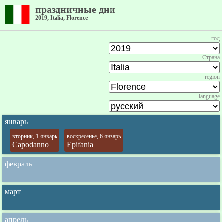
праздничные дни
2019, Italia, Florence
год
Страна
region
language
январь
вторник, 1 январь
воскресенье, 6 январь
Capodanno
Epifania
февраль
март
апрель