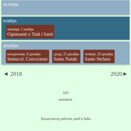
октябрь
ноябрь
пятница, 1 ноябрь
Ognissanti o Tutti i Santi
декабрь
воскресенье, 8 декабрь
среда, 25 декабрь
четверг, 26 декабрь
Immacol. Concezione
Santo Natale
Santo Stefano
◄ 2018
2020►
API
контакты
Калькулятор рабочих дней в Italia