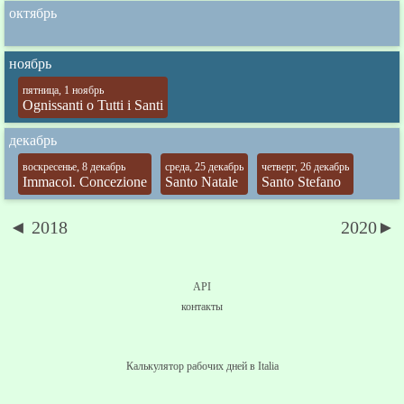
октябрь
ноябрь
пятница, 1 ноябрь
Ognissanti o Tutti i Santi
декабрь
воскресенье, 8 декабрь
среда, 25 декабрь
четверг, 26 декабрь
Immacol. Concezione
Santo Natale
Santo Stefano
◄ 2018
2020►
API
контакты
Калькулятор рабочих дней в Italia