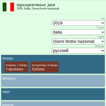
праздничные дни
2019, Italia, Giorni festivi nazionali
год
Страна
region
language
январь
вторник, 1 январь
воскресенье, 6 январь
Capodanno
Epifania
февраль
март
апрель