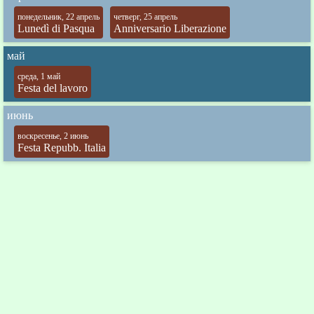
понедельник, 22 апрель
четверг, 25 апрель
Lunedì di Pasqua
Anniversario Liberazione
май
среда, 1 май
Festa del lavoro
июнь
воскресенье, 2 июнь
Festa Repubb. Italia