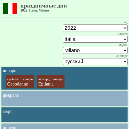
праздничные дни
2022, Italia, Milano
год
Страна
region
language
январь
суббота, 1 январь
четверг, 6 январь
Capodanno
Epifania
февраль
март
апрель