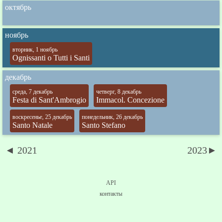
октябрь
ноябрь
вторник, 1 ноябрь
Ognissanti o Tutti i Santi
декабрь
среда, 7 декабрь
четверг, 8 декабрь
Festa di Sant'Ambrogio
Immacol. Concezione
воскресенье, 25 декабрь
понедельник, 26 декабрь
Santo Natale
Santo Stefano
◄ 2021
2023►
API
контакты