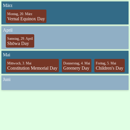
März
Montag, 20. März
Vernal Equinox Day
April
Samstag, 29. April
Shōwa Day
Mai
Mittwoch, 3. Mai
Donnerstag, 4. Mai
Freitag, 5. Mai
Constitution Memorial Day
Greenery Day
Children's Day
Juni