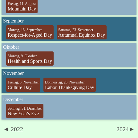
Freitag, 11. August
Mountain Day
September
Montag, 18. September
Samstag, 23. September
Respect-for-Aged Day
Autumnal Equinox Day
Oktober
Montag, 9. Oktober
Health and Sports Day
November
Freitag, 3. November
Donnerstag, 23. November
Culture Day
Labor Thanksgiving Day
Dezember
Sonntag, 31. Dezember
New Year's Eve
◄ 2022
2024►