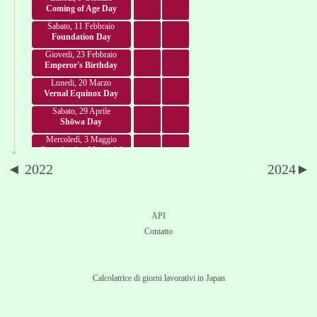
Coming of Age Day
Sabato, 11 Febbraio
Foundation Day
Giovedi, 23 Febbraio
Emperor's Birthday
Lunedi, 20 Marzo
Vernal Equinox Day
Sabato, 29 Aprile
Shōwa Day
Mercoledì, 3 Maggio
Constitution Memorial
Day
◄ 2022
2024►
Giovedi, 4 Maggio
Greenery Day
Venerdì, 5 Maggio
Children's Day
API
Lunedi, 17 Luglio
Contatto
Marine Day
Venerdì, 11 Agosto
Mountain Day
Calcolatrice di giorni lavorativi in Japan
Lunedi, 18 Settembre
Respect-for-Aged Day
Sabato, 23 Settembre