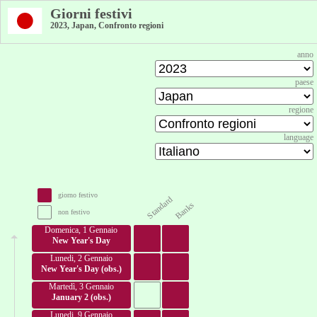
Giorni festivi
2023, Japan, Confronto regioni
anno
paese
regione
language
giorno festivo
Standard
Banks
non festivo
Domenica, 1 Gennaio
New Year's Day
Lunedi, 2 Gennaio
New Year's Day (obs.)
Martedì, 3 Gennaio
January 2 (obs.)
Lunedi, 9 Gennaio