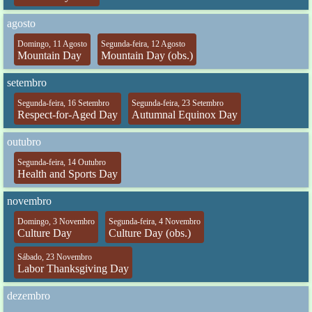
agosto
Domingo, 11 Agosto
Segunda-feira, 12 Agosto
Mountain Day
Mountain Day (obs.)
setembro
Segunda-feira, 16 Setembro
Segunda-feira, 23 Setembro
Respect-for-Aged Day
Autumnal Equinox Day
outubro
Segunda-feira, 14 Outubro
Health and Sports Day
novembro
Domingo, 3 Novembro
Segunda-feira, 4 Novembro
Culture Day
Culture Day (obs.)
Sábado, 23 Novembro
Labor Thanksgiving Day
dezembro