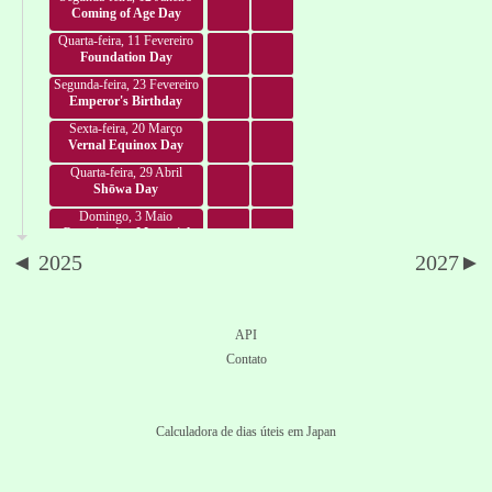
Coming of Age Day
Quarta-feira, 11 Fevereiro
Foundation Day
Segunda-feira, 23 Fevereiro
Emperor's Birthday
Sexta-feira, 20 Março
Vernal Equinox Day
Quarta-feira, 29 Abril
Shōwa Day
Domingo, 3 Maio
Constitution Memorial
Day
◄ 2025
2027►
Segunda-feira, 4 Maio
Greenery Day
Terça-feira, 5 Maio
Children's Day
API
Quarta-feira, 6 Maio
Contato
Constitution Memorial
Day
Segunda-feira, 20 Julho
Marine Day
Calculadora de dias úteis em Japan
Terça-feira, 11 Agosto
Mountain Day
Segunda-feira, 21 Setembro