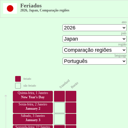
Feriados
2026, Japan, Comparação regiões
ano
país
região
language
feriado
Standard
Banks
não feriado
Quinta-feira, 1 Janeiro
New Year's Day
Sexta-feira, 2 Janeiro
January 2
Sábado, 3 Janeiro
January 3
Segunda-feira, 12 Janeiro