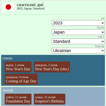
святкові дні
2023, Japan, Standard
рік
Країна
region
language
січень
неділя, 1 січень
понеділок, 2 січень
New Year's Day
New Year's Day (obs.)
понеділок, 9 січень
Coming of Age Day
лютий
субота, 11 лютий
четвер, 23 лютий
Foundation Day
Emperor's Birthday