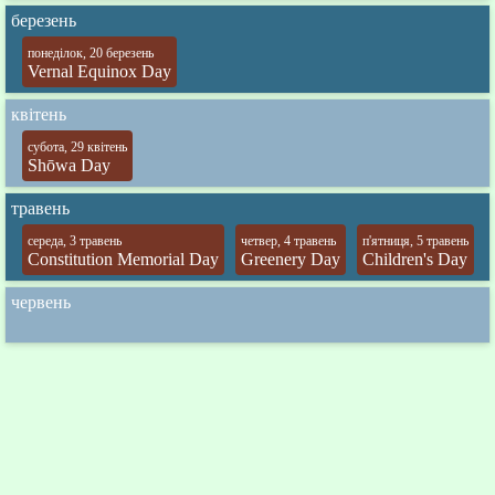
березень
понеділок, 20 березень
Vernal Equinox Day
квітень
субота, 29 квітень
Shōwa Day
травень
середа, 3 травень
четвер, 4 травень
п'ятниця, 5 травень
Constitution Memorial Day
Greenery Day
Children's Day
червень