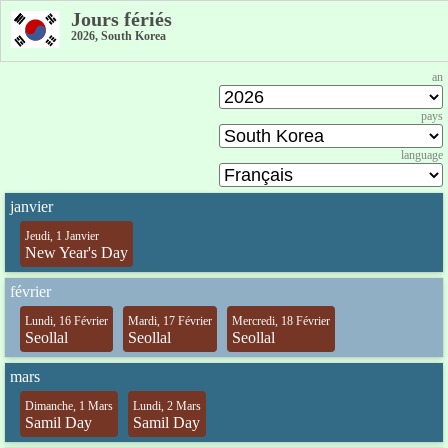
Jours fériés
2026, South Korea
an
pays
language
janvier
Jeudi, 1 Janvier
New Year's Day
février
Lundi, 16 Février
Mardi, 17 Février
Mercredi, 18 Février
Seollal
Seollal
Seollal
mars
Dimanche, 1 Mars
Lundi, 2 Mars
Samil Day
Samil Day