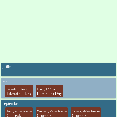
juillet
août
Samedi, 15 Août
Lundi, 17 Août
Liberation Day
Liberation Day
septembre
Jeudi, 24 Septembre
Vendredi, 25 Septembre
Samedi, 26 Septembre
Chuseok
Chuseok
Chuseok