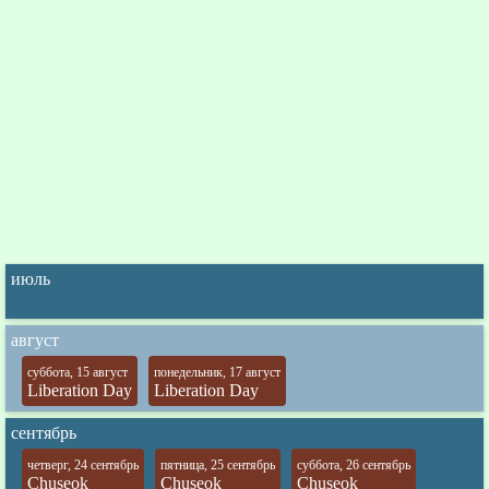
июль
август
суббота, 15 август
понедельник, 17 август
Liberation Day
Liberation Day
сентябрь
четверг, 24 сентябрь
пятница, 25 сентябрь
суббота, 26 сентябрь
Chuseok
Chuseok
Chuseok