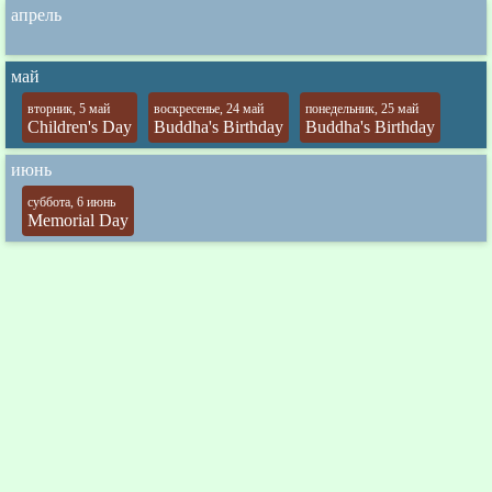
апрель
май
вторник, 5 май
воскресенье, 24 май
понедельник, 25 май
Children's Day
Buddha's Birthday
Buddha's Birthday
июнь
суббота, 6 июнь
Memorial Day