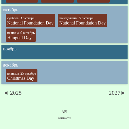
октябрь
суббота, 3 октябрь
понедельник, 5 октябрь
National Foundation Day
National Foundation Day
пятница, 9 октябрь
Hangeul Day
ноябрь
декабрь
пятница, 25 декабрь
Christmas Day
◄ 2025
2027►
API
контакты