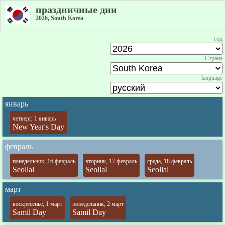
праздничные дни
2026, South Korea
год
Страна
language
январь
четверг, 1 январь
New Year's Day
февраль
понедельник, 16 февраль
вторник, 17 февраль
среда, 18 февраль
Seollal
Seollal
Seollal
март
воскресенье, 1 март
понедельник, 2 март
Samil Day
Samil Day