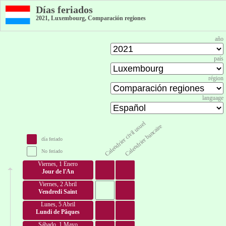
Días feriados
2021, Luxembourg, Comparación regiones
año
país
région
language
Calendrier civil usuel
Calendrier bancaire
día feriado
No feriado
Viernes, 1 Enero
Jour de l'An
Viernes, 2 Abril
Vendredi Saint
Lunes, 5 Abril
Lundi de Pâques
Sábado, 1 Mayo