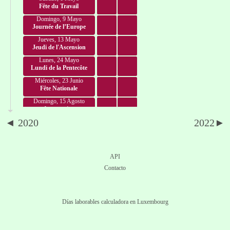
Fête du Travail
Domingo, 9 Mayo
Journée de l’Europe
Jueves, 13 Mayo
Jeudi de l'Ascension
Lunes, 24 Mayo
Lundi de la Pentecôte
Miércoles, 23 Junio
Fête Nationale
Domingo, 15 Agosto
Assomption
◄ 2020
2022►
Lunes, 1 Noviembre
Toussaint
Viernes, 24 Diciembre
Veille de Noël
API
Sábado, 25 Diciembre
Contacto
Noël
Domingo, 26 Diciembre
Saint-Étienne
Días laborables calculadora en Luxembourg