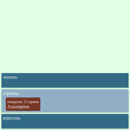
липень
серпень
понеділок, 15 серпень
Assomption
вересень