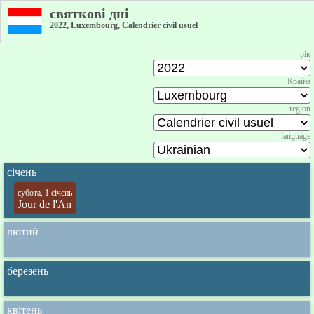
святкові дні
2022, Luxembourg, Calendrier civil usuel
рік
Країна
region
language
січень
субота, 1 січень
Jour de l'An
лютий
березень
квітень