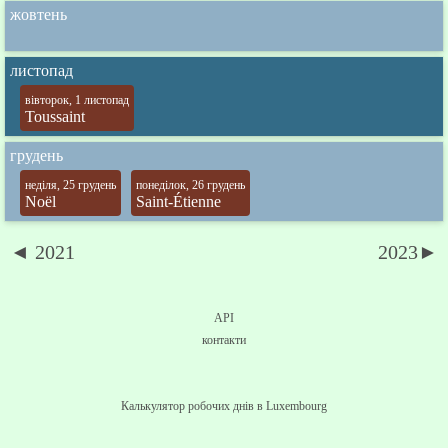
жовтень
листопад
вівторок, 1 листопад
Toussaint
грудень
неділя, 25 грудень
понеділок, 26 грудень
Noël
Saint-Étienne
◄ 2021
2023►
API
контакти
Калькулятор робочих днів в Luxembourg