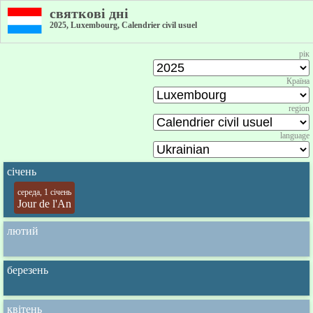
святкові дні
2025, Luxembourg, Calendrier civil usuel
рік
Країна
region
language
січень
середа, 1 січень
Jour de l'An
лютий
березень
квітень