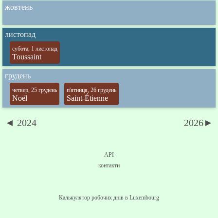
жовтень
листопад
субота, 1 листопад
Toussaint
грудень
четвер, 25 грудень
п'ятниця, 26 грудень
Noël
Saint-Étienne
◄ 2024
2026►
API
контакти
Калькулятор робочих днів в Luxembourg