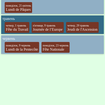
понеділок, 21 квітень
Lundi de Pâques
травень
четвер, 1 травень
п'ятниця, 9 травень
четвер, 29 травень
Fête du Travail
Journée de l’Europe
Jeudi de l'Ascension
червень
понеділок, 9 червень
понеділок, 23 червень
Lundi de la Pentecôte
Fête Nationale