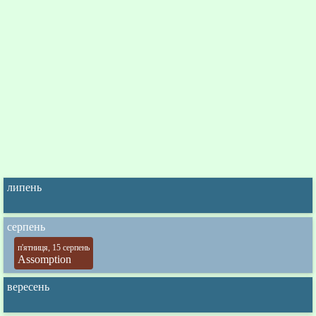
липень
серпень
п'ятниця, 15 серпень
Assomption
вересень