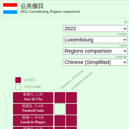
公共假日
2022, Luxembourg, Regions comparison
年
country
region
language
Calendrier civil usuel
Calendrier bancaire
公共假日
不是公众假期
星期六, 1 1月
Jour de l'An
星期五, 15 4月
Vendredi Saint
星期一, 18 4月
Lundi de Pâques