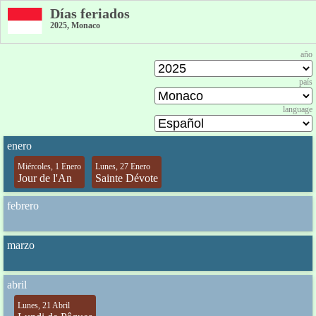
Días feriados
2025, Monaco
año
país
language
enero
Miércoles, 1 Enero
Lunes, 27 Enero
Jour de l'An
Sainte Dévote
febrero
marzo
abril
Lunes, 21 Abril