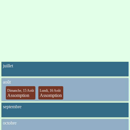
juillet
août
Dimanche, 15 Août
Lundi, 16 Août
Assomption
Assomption
septembre
octobre