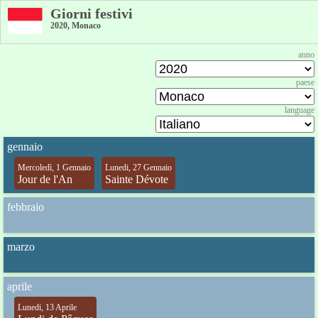
Giorni festivi
2020, Monaco
anno
paese
language
gennaio
Mercoledì, 1 Gennaio
Lunedi, 27 Gennaio
Jour de l'An
Sainte Dévote
febbraio
marzo
aprile
Lunedi, 13 Aprile