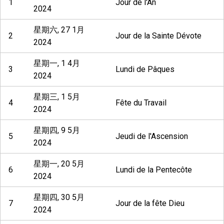
1
Jour de l'An
2024
星期六, 27 1月
2
Jour de la Sainte Dévote
2024
星期一, 1 4月
3
Lundi de Pâques
2024
星期三, 1 5月
4
Fête du Travail
2024
星期四, 9 5月
5
Jeudi de l'Ascension
2024
星期一, 20 5月
6
Lundi de la Pentecôte
2024
星期四, 30 5月
7
Jour de la fête Dieu
2024