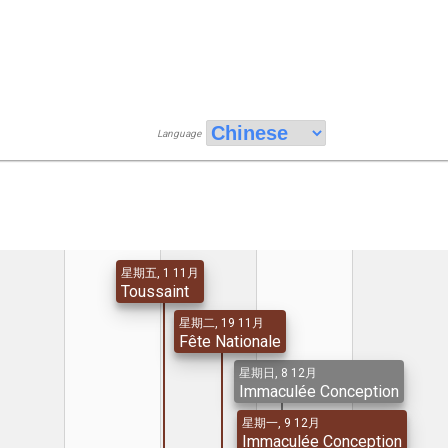
Language
星期五, 1 11月
Toussaint
星期二, 19 11月
Fête Nationale
星期日, 8 12月
Immaculée Conception
星期一, 9 12月
Immaculée Conception