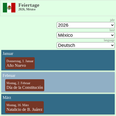
Feiertage
2026, México
jahr
land
language
Januar
Donnerstag, 1. Januar
Año Nuevo
Februar
Montag, 2. Februar
Día de la Constitución
März
Montag, 16. März
Natalicio de B. Juárez