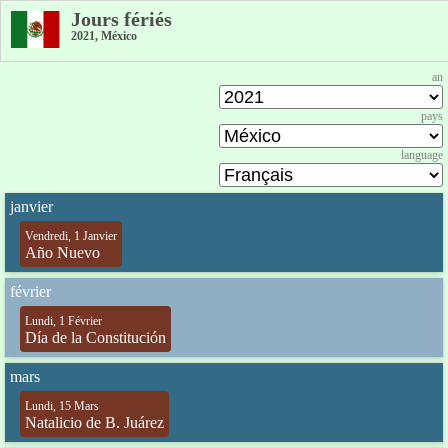
Jours fériés
2021, México
an
pays
language
janvier
Vendredi, 1 Janvier
Año Nuevo
février
Lundi, 1 Février
Día de la Constitución
mars
Lundi, 15 Mars
Natalicio de B. Juárez