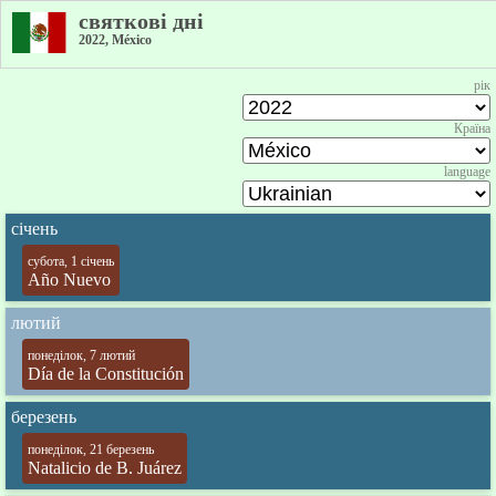
святкові дні
2022, México
рік
Країна
language
січень
субота, 1 січень
Año Nuevo
лютий
понеділок, 7 лютий
Día de la Constitución
березень
понеділок, 21 березень
Natalicio de B. Juárez