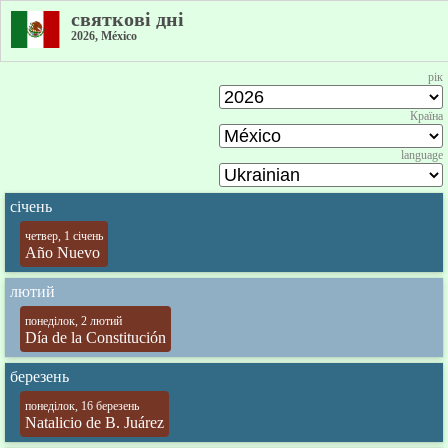
святкові дні
2026, México
рік
Країна
language
січень
четвер, 1 січень
Año Nuevo
лютий
понеділок, 2 лютий
Día de la Constitución
березень
понеділок, 16 березень
Natalicio de B. Juárez