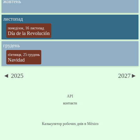
жовтень
листопад
понеділок, 16 листопад
Día de la Revolución
грудень
п'ятниця, 25 грудень
Navidad
◄ 2025
2027►
API
контакти
Калькулятор робочих днів в México