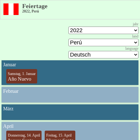
Feiertage
2022, Perú
jahr
land
language
Januar
Samstag, 1. Januar
Año Nuevo
Februar
März
April
Donnerstag, 14. April
Freitag, 15. April