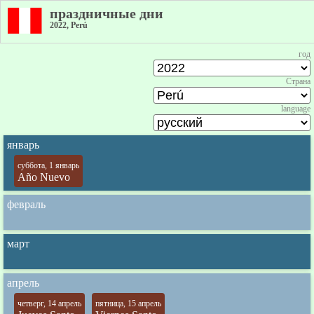
праздничные дни
2022, Perú
год
Страна
language
январь
суббота, 1 январь
Año Nuevo
февраль
март
апрель
четверг, 14 апрель
пятница, 15 апрель