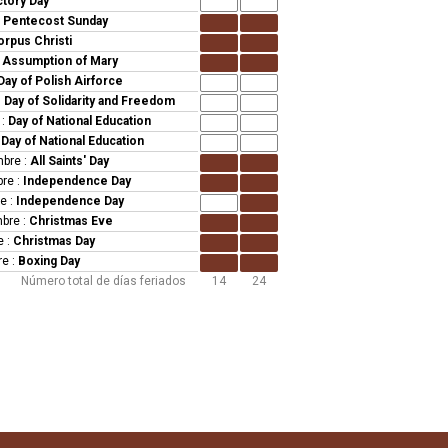
ctory Day
:
Pentecost Sunday
rpus Christi
:
Assumption of Mary
Day of Polish Airforce
:
Day of Solidarity and Freedom
:
Day of National Education
:
Day of National Education
mbre
:
All Saints' Day
bre
:
Independence Day
re
:
Independence Day
mbre
:
Christmas Eve
e
:
Christmas Day
re
:
Boxing Day
Número total de días feriados
14
24