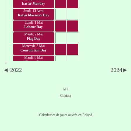
Easter Monday
Jeudi, 13 Avril
Katyn Massacre Day
Lundi, 1 Mai
Labour Day
Mardi, 2 Mai
Flag Day
Mercredi, 3 Mai
Constitution Day
Mardi, 9 Mai
Victory Day
◄ 2022
2024►
Dimanche, 28 Mai
Pentecost Sunday
Jeudi, 8 Juin
Corpus Christi
API
Mardi, 15 Août
Contact
Assumption
Lundi, 28 Août
Day of Polish Airforce
Calculatrice de jours ouvrés en Poland
Jeudi, 31 Août
Day of Solidarity and
Freedom
Samedi, 14 Octobre