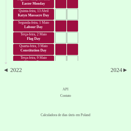
Easter Monday
Quinta-feira, 13 Abril
Katyn Massacre Day
Segunda-feira, 1 Maio
Labour Day
Terça-feira, 2 Maio
Flag Day
Quarta-feira, 3 Maio
Constitution Day
Terça-feira, 9 Maio
Victory Day
◄ 2022
2024►
Domingo, 28 Maio
Pentecost Sunday
Quinta-feira, 8 Junho
Corpus Christi
API
Terça-feira, 15 Agosto
Contato
Assumption
Segunda-feira, 28 Agosto
Day of Polish Airforce
Calculadora de dias úteis em Poland
Quinta-feira, 31 Agosto
Day of Solidarity and
Freedom
Sábado, 14 Outubro