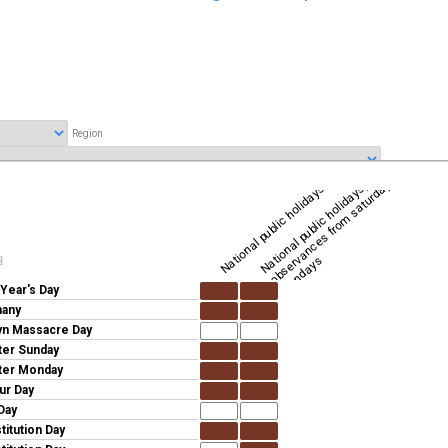
Region
N
a
ti
o
n
al
p
u
bli
c
h
oli
d
a
y
s,
wi
t
h
o
b
s
e
r
a
n
c
e
s
f
r
o
m
s
a
t
u
r
d
a
y
s
t
o
m
o
n
d
a
y
National public holidays
v
s
期
Year's Day
hany
yn Massacre Day
ter Sunday
ter Monday
ur Day
Day
titution Day