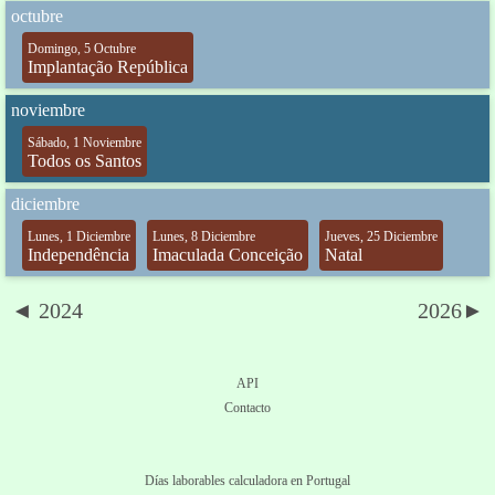
octubre
Domingo, 5 Octubre
Implantação República
noviembre
Sábado, 1 Noviembre
Todos os Santos
diciembre
Lunes, 1 Diciembre
Lunes, 8 Diciembre
Jueves, 25 Diciembre
Independência
Imaculada Conceição
Natal
◄ 2024
2026►
API
Contacto
Días laborables calculadora en Portugal