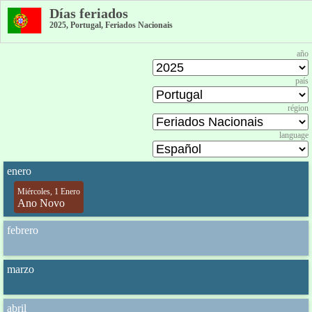
Días feriados
2025, Portugal, Feriados Nacionais
año
país
région
language
enero
Miércoles, 1 Enero
Ano Novo
febrero
marzo
abril