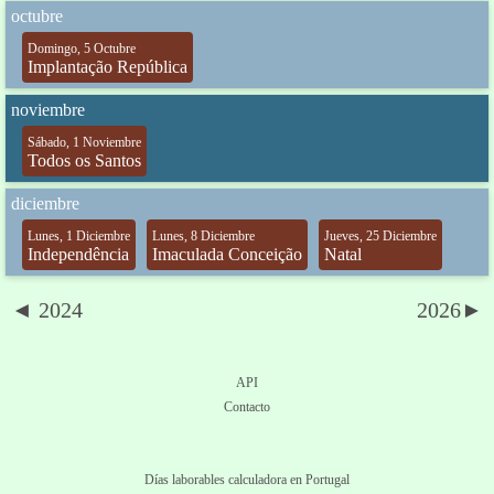
octubre
Domingo, 5 Octubre
Implantação República
noviembre
Sábado, 1 Noviembre
Todos os Santos
diciembre
Lunes, 1 Diciembre
Lunes, 8 Diciembre
Jueves, 25 Diciembre
Independência
Imaculada Conceição
Natal
◄ 2024
2026►
API
Contacto
Días laborables calculadora en Portugal