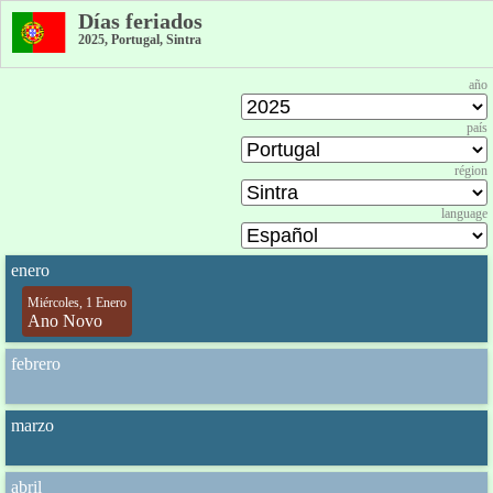
Días feriados
2025, Portugal, Sintra
año
país
région
language
enero
Miércoles, 1 Enero
Ano Novo
febrero
marzo
abril