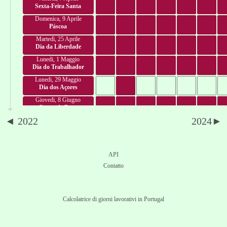
Sexta-Feira Santa
Domenica, 9 Aprile
Páscoa
Martedì, 25 Aprile
Dia da Liberdade
Lunedi, 1 Maggio
Dia do Trabalhador
Lunedi, 29 Maggio
Dia dos Açores
Giovedi, 8 Giugno
Corpo de Deus
◄ 2022
2024►
Sabato, 10 Giugno
Dia de Portugal
Martedì, 13 Giugno
Dia de Santo António
API
Sabato, 24 Giugno
Contatto
Dia de São João
Giovedi, 29 Giugno
Dia de São Pedro
Calcolatrice di giorni lavorativi in Portugal
Sabato, 1 Luglio
Dia da Madeira
Martedì, 4 Luglio